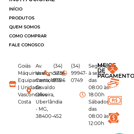
INÍCIO
PRODUTOS
QUEM SOMOS
COMO COMPRAR
FALE CONOSCO
MEIOS
Goiás
Av.
(34)
(34)
Segunda
DE
Máquinas e
Vasconcelos
3236-
99947-
à sexta
PAGAMENT
Equipamentos
Costa, 1975 -
8586
0749
das
| Unidade
Osvaldo
08:00 às
Vasconcelos
Oliveira,
18:00h
Costa
Uberlândia
Sábados
- MG,
das
38400-452
08:00 às
12:00h