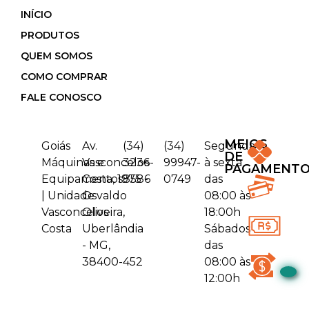
INÍCIO
PRODUTOS
QUEM SOMOS
COMO COMPRAR
FALE CONOSCO
MEIOS
Goiás
Av.
(34)
(34)
Segunda
DE
Máquinas e
Vasconcelos
3236-
99947-
à sexta
PAGAMENT
Equipamentos
Costa, 1975 -
8586
0749
das
| Unidade
Osvaldo
08:00 às
Vasconcelos
Oliveira,
18:00h
Costa
Uberlândia
Sábados
- MG,
das
38400-452
08:00 às
12:00h