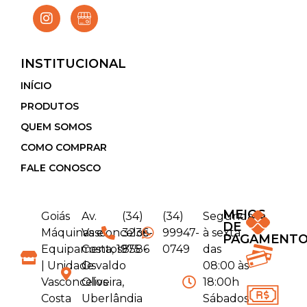
INSTITUCIONAL
INÍCIO
PRODUTOS
QUEM SOMOS
COMO COMPRAR
FALE CONOSCO
MEIOS
Goiás
Av.
(34)
(34)
Segunda
DE
Máquinas e
Vasconcelos
3236-
99947-
à sexta
PAGAMENT
Equipamentos
Costa, 1975 -
8586
0749
das
| Unidade
Osvaldo
08:00 às
Vasconcelos
Oliveira,
18:00h
Costa
Uberlândia
Sábados