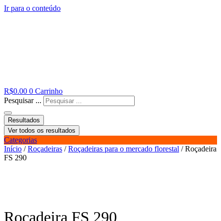
Ir para o conteúdo
R$
0.00
0
Carrinho
Pesquisar ...
Resultados
Ver todos os resultados
Categorias
Início
/
Roçadeiras
/
Roçadeiras para o mercado florestal
/ Roçadeira
FS 290
Roçadeira FS 290