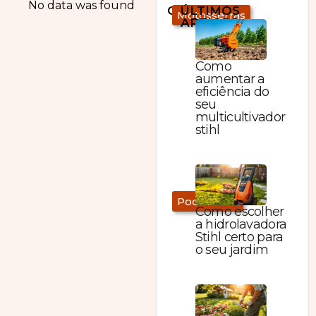
No data was found
CATEGORIAS
ÚLTIMOS
Motosserras
ARTIGOS:
Como
aumentar a
eficiência do
seu
multicultivador
stihl
Podadores
Como escolher
a hidrolavadora
Stihl certo para
o seu jardim