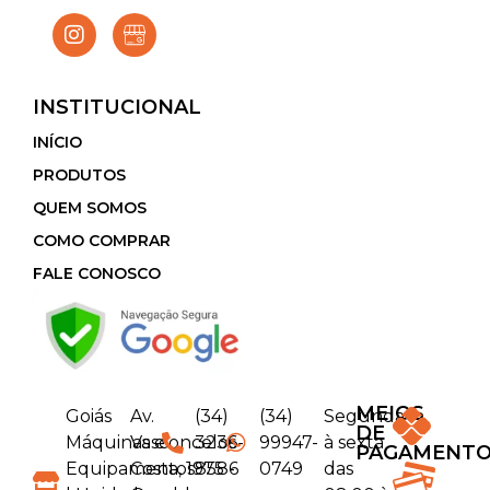
INSTITUCIONAL
INÍCIO
PRODUTOS
QUEM SOMOS
COMO COMPRAR
FALE CONOSCO
MEIOS
Goiás
Av.
(34)
(34)
Segunda
DE
Máquinas e
Vasconcelos
3236-
99947-
à sexta
PAGAMENT
Equipamentos
Costa, 1975 -
8586
0749
das