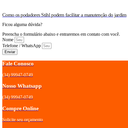
Como os podadores Stihl podem facilitar a manutenção do jardim
Ficou alguma dúvida?
Preencha o formulário abaixo e entraremos em contato com você.
Nome
Telefone / WhatsApp
Enviar
Fale Conosco
(34) 99947-0749
Nosso Whatsapp
(34) 99947-0749
Compre Online
Solicite seu orçamento