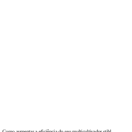
Como aumentar a eficiência do seu multicultivador stihl