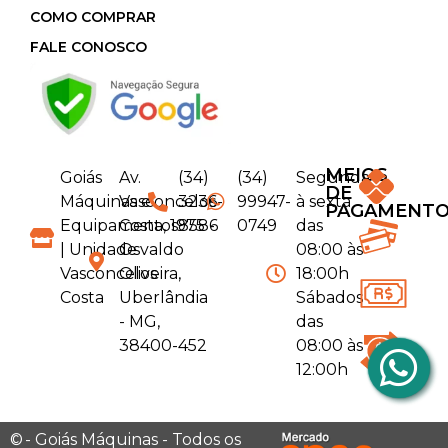
COMO COMPRAR
FALE CONOSCO
MEIOS
Goiás
Av.
(34)
(34)
Segunda
DE
Máquinas e
Vasconcelos
3236-
99947-
à sexta
PAGAMENT
Equipamentos
Costa, 1975 -
8586
0749
das
| Unidade
Osvaldo
08:00 às
Vasconcelos
Oliveira,
18:00h
Costa
Uberlândia
Sábados
- MG,
das
38400-452
08:00 às
12:00h
©
- Goiás Máquinas - Todos os