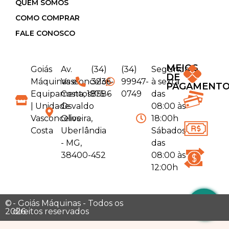
QUEM SOMOS
COMO COMPRAR
FALE CONOSCO
MEIOS
Goiás
Av.
(34)
(34)
Segunda
DE
Máquinas e
Vasconcelos
3236-
99947-
à sexta
PAGAMENT
Equipamentos
Costa, 1975 -
8586
0749
das
| Unidade
Osvaldo
08:00 às
Vasconcelos
Oliveira,
18:00h
Costa
Uberlândia
Sábados
- MG,
das
38400-452
08:00 às
12:00h
©
- Goiás Máquinas - Todos os
2026
direitos reservados