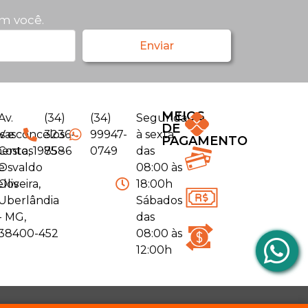
m você.
Enviar
MEIOS
Av.
(34)
(34)
Segunda
DE
s e
Vasconcelos
3236-
99947-
à sexta
PAGAMENTO
entos
Costa, 1975 -
8586
0749
das
e
Osvaldo
08:00 às
elos
Oliveira,
18:00h
Uberlândia
Sábados
- MG,
das
38400-452
08:00 às
12:00h