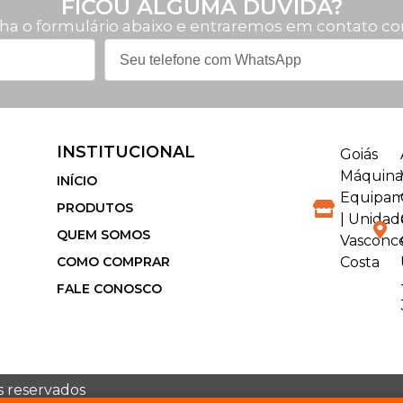
FICOU ALGUMA DÚVIDA?
ha o formulário abaixo e entraremos em contato co
INSTITUCIONAL
Goiás
Máquina
INÍCIO
Equipam
PRODUTOS
| Unidad
QUEM SOMOS
Vasconc
COMO COMPRAR
Costa
FALE CONOSCO
os reservados