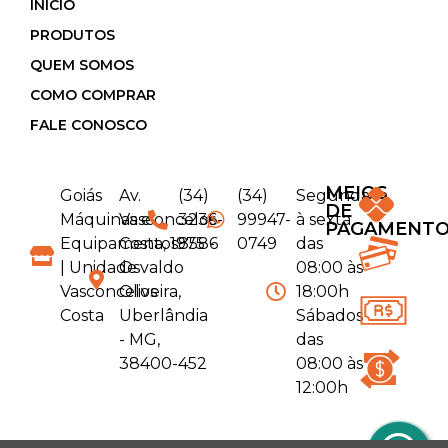
INÍCIO
PRODUTOS
QUEM SOMOS
COMO COMPRAR
FALE CONOSCO
MEIOS
Goiás
Av.
(34)
(34)
Segunda
DE
Máquinas e
Vasconcelos
3236-
99947-
à sexta
PAGAMENT
Equipamentos
Costa, 1975 -
8586
0749
das
| Unidade
Osvaldo
08:00 às
Vasconcelos
Oliveira,
18:00h
Costa
Uberlândia
Sábados
- MG,
das
38400-452
08:00 às
12:00h