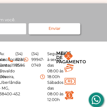
m você.
Enviar
MEIOS
Av.
(34)
(34)
Segunda
DE
s e
Vasconcelos
3236-
99947-
à sexta
PAGAMENTO
entos
Costa, 1975 -
8586
0749
das
e
Osvaldo
08:00 às
elos
Oliveira,
18:00h
Uberlândia
Sábados
- MG,
das
38400-452
08:00 às
12:00h