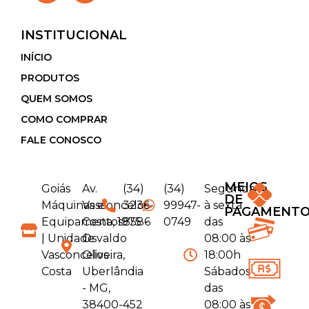
INSTITUCIONAL
INÍCIO
PRODUTOS
QUEM SOMOS
COMO COMPRAR
FALE CONOSCO
MEIOS
Goiás
Av.
(34)
(34)
Segunda
DE
Máquinas e
Vasconcelos
3236-
99947-
à sexta
PAGAMENT
Equipamentos
Costa, 1975 -
8586
0749
das
| Unidade
Osvaldo
08:00 às
Vasconcelos
Oliveira,
18:00h
Costa
Uberlândia
Sábados
- MG,
das
38400-452
08:00 às