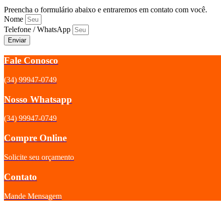
Preencha o formulário abaixo e entraremos em contato com você.
Nome
Telefone / WhatsApp
Enviar
Fale Conosco
(34) 99947-0749
Nosso Whatsapp
(34) 99947-0749
Compre Online
Solicite seu orçamento
Contato
Mande Mensagem