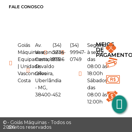
FALE CONOSCO
MEIOS
Goiás
Av.
(34)
(34)
Segunda
DE
Máquinas e
Vasconcelos
3236-
99947-
à sexta
PAGAMENT
Equipamentos
Costa, 1975 -
8586
0749
das
| Unidade
Osvaldo
08:00 às
Vasconcelos
Oliveira,
18:00h
Costa
Uberlândia
Sábados
- MG,
das
38400-452
08:00 às
12:00h
©
- Goiás Máquinas - Todos os
2026
direitos reservados