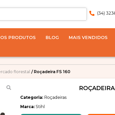
(34) 323
 OS PRODUTOS
BLOG
MAIS VENDIDOS
rcado florestal
/ Roçadeira FS 160
ROÇADEIRA 
Categoria:
Roçadeiras
Marca:
Stihl