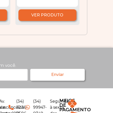
VER PRODUTO
m você.
Enviar
MEIOS
Av.
(34)
(34)
Segunda
DE
s e
Vasconcelos
3236-
99947-
à sexta
PAGAMENTO