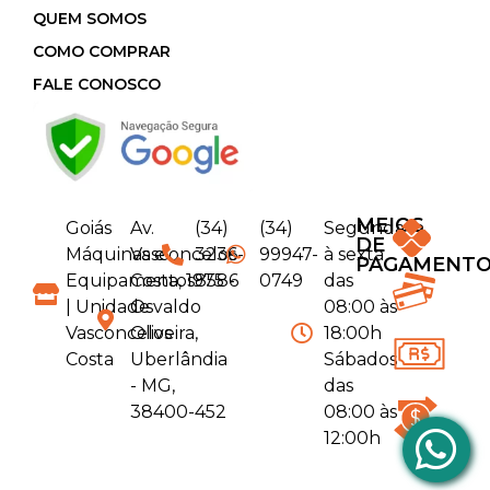
QUEM SOMOS
COMO COMPRAR
FALE CONOSCO
MEIOS
Goiás
Av.
(34)
(34)
Segunda
DE
Máquinas e
Vasconcelos
3236-
99947-
à sexta
PAGAMENT
Equipamentos
Costa, 1975 -
8586
0749
das
| Unidade
Osvaldo
08:00 às
Vasconcelos
Oliveira,
18:00h
Costa
Uberlândia
Sábados
- MG,
das
38400-452
08:00 às
12:00h