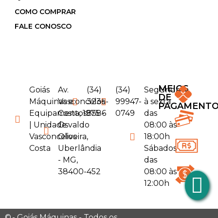
COMO COMPRAR
FALE CONOSCO
MEIOS
Goiás
Av.
(34)
(34)
Segunda
DE
Máquinas e
Vasconcelos
3236-
99947-
à sexta
PAGAMENT
Equipamentos
Costa, 1975 -
8586
0749
das
| Unidade
Osvaldo
08:00 às
Vasconcelos
Oliveira,
18:00h
Costa
Uberlândia
Sábados
- MG,
das
38400-452
08:00 às
12:00h
©
- Goiás Máquinas - Todos os