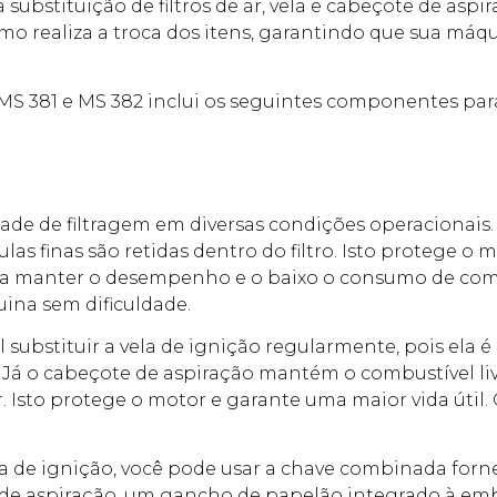
ubstituição de filtros de ar, vela e cabeçote de aspir
mo realiza a troca dos itens, garantindo que sua máq
s MS 381 e MS 382 inclui os seguintes componentes p
idade de filtragem em diversas condições operacionais. 
las finas são retidas dentro do filtro. Isto protege o
do a manter o desempenho e o baixo o consumo de co
uina sem dificuldade.
 substituir a vela de ignição regularmente, pois ela 
o cabeçote de aspiração mantém o combustível livre 
 Isto protege o motor e garante uma maior vida útil
vela de ignição, você pode usar a chave combinada for
e de aspiração, um gancho de papelão integrado à em