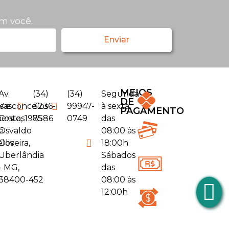
m você.
Enviar
MEIOS
Av.
(34)
(34)
Segunda
DE
s e
Vasconcelos
3236-
99947-
à sexta
PAGAMENTO
entos
Costa, 1975 -
8586
0749
das
e
Osvaldo
08:00 às
elos
Oliveira,
18:00h
Uberlândia
Sábados
- MG,
das
38400-452
08:00 às
12:00h