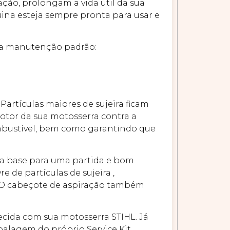
ação, prolongam a vida útil da sua
uina esteja sempre pronta para usar e
ara manutenção padrão:
Partículas maiores de sujeira ficam
 motor da sua motosserra contra a
mbustível, bem como garantindo que
é a base para uma partida e bom
de partículas de sujeira ,
. O cabeçote de aspiração também
necida com sua motosserra STIHL. Já
balagem do próprio Service Kit