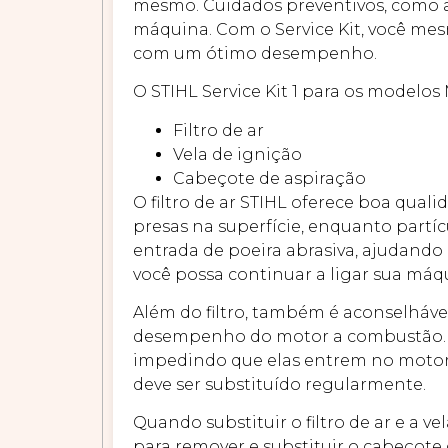
mesmo. Cuidados preventivos, como a s
máquina. Com o Service Kit, você mes
com um ótimo desempenho.
O STIHL Service Kit 1 para os modelo
Filtro de ar
Vela de ignição
Cabeçote de aspiração
O filtro de ar STIHL oferece boa qual
presas na superfície, enquanto partícu
entrada de poeira abrasiva, ajudan
você possa continuar a ligar sua máq
Além do filtro, também é aconselhável
desempenho do motor a combustão. Já 
impedindo que elas entrem no motor.
deve ser substituído regularmente.
Quando substituir o filtro de ar e a 
para remover e substituir o cabeçot