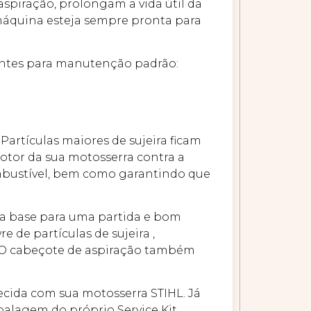
aspiração, prolongam a vida útil da
 máquina esteja sempre pronta para
nentes para manutenção padrão:
Partículas maiores de sujeira ficam
 motor da sua motosserra contra a
mbustível, bem como garantindo que
é a base para uma partida e bom
de partículas de sujeira ,
. O cabeçote de aspiração também
necida com sua motosserra STIHL. Já
balagem do próprio Service Kit