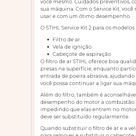
você mesmo. Cuidados preventivos, com
sua máquina. Com o Service Kit, você
usar e com um ótimo desempenho.
O STIHL Service Kit 2 para os modelo
Filtro de ar
Vela de ignição
Cabeçote de aspiração
O filtro de ar STIHL oferece boa qual
presas na superfície, enquanto partícu
entrada de poeira abrasiva, ajudan
você possa continuar a ligar sua máq
Além do filtro, também é aconselhável
desempenho do motor a combustão. Já 
impedindo que elas entrem no motor.
deve ser substituído regularmente.
Quando substituir o filtro de ar e a 
para remover e substituir o cabeçot