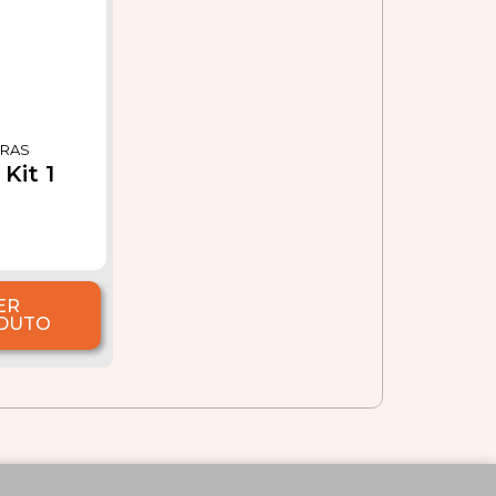
RAS
Kit 1
ER
DUTO