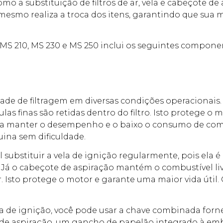
o a substituição de filtros de ar, vela e cabeçote de 
 mesmo realiza a troca dos itens, garantindo que sua
s MS 210, MS 230 e MS 250 inclui os seguintes compo
idade de filtragem em diversas condições operacionais. 
las finas são retidas dentro do filtro. Isto protege o
do a manter o desempenho e o baixo o consumo de co
uina sem dificuldade.
 substituir a vela de ignição regularmente, pois ela 
o cabeçote de aspiração mantém o combustível livre 
 Isto protege o motor e garante uma maior vida útil
vela de ignição, você pode usar a chave combinada for
e de aspiração, um gancho de papelão integrado à em