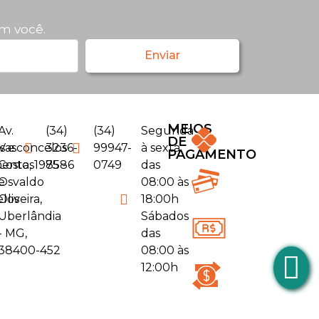
m você.
Enviar
MEIOS
Av.
(34)
(34)
Segunda
DE
s e
Vasconcelos
3236-
99947-
à sexta
PAGAMENTO
entos
Costa, 1975 -
8586
0749
das
e
Osvaldo
08:00 às
elos
Oliveira,
18:00h
Uberlândia
Sábados
- MG,
das
38400-452
08:00 às
12:00h