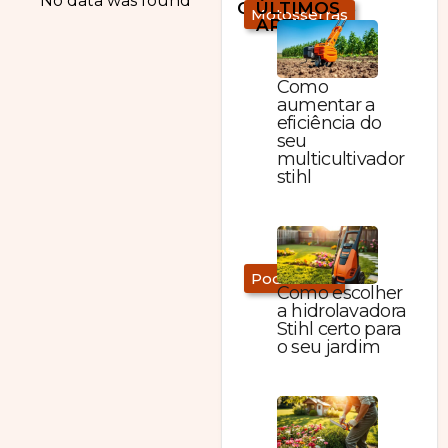
No data was found
CATEGORIAS
ÚLTIMOS
Motosserras
ARTIGOS:
Como
aumentar a
eficiência do
seu
multicultivador
stihl
Podadores
Como escolher
a hidrolavadora
Stihl certo para
o seu jardim