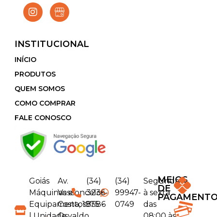
INSTITUCIONAL
INÍCIO
PRODUTOS
QUEM SOMOS
COMO COMPRAR
FALE CONOSCO
MEIOS
Goiás
Av.
(34)
(34)
Segunda
DE
Máquinas e
Vasconcelos
3236-
99947-
à sexta
PAGAMENT
Equipamentos
Costa, 1975 -
8586
0749
das
| Unidade
Osvaldo
08:00 às