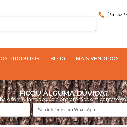
(34) 323
 OS PRODUTOS
BLOG
MAIS VENDIDOS
FICOU ALGUMA DÚVIDA?
ha o formulário abaixo e entraremos em contato co