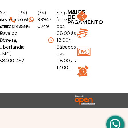
MEIOS
Av.
(34)
(34)
Segunda
DE
s e
Vasconcelos
3236-
99947-
à sexta
PAGAMENTO
entos
Costa, 1975 -
8586
0749
das
e
Osvaldo
08:00 às
elos
Oliveira,
18:00h
Uberlândia
Sábados
- MG,
das
38400-452
08:00 às
12:00h