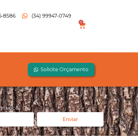
6-8586
(34) 99947-0749
0
Solicite Orçamento
m você.
Enviar