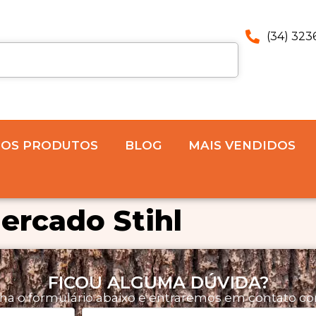
(34) 323
 OS PRODUTOS
BLOG
MAIS VENDIDOS
ercado Stihl
FICOU ALGUMA DÚVIDA?
ha o formulário abaixo e entraremos em contato co