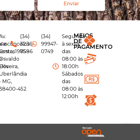
Enviar
MEIOS
Av.
(34)
(34)
Segunda
DE
s e
Vasconcelos
3236-
99947-
à sexta
PAGAMENTO
entos
Costa, 1975 -
8586
0749
das
e
Osvaldo
08:00 às
elos
Oliveira,
18:00h
Uberlândia
Sábados
- MG,
das
38400-452
08:00 às
12:00h