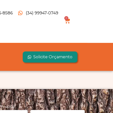
6-8586
(34) 99947-0749
0
Solicite Orçamento
m você.