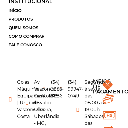
INSTITUCIONAL
INÍCIO
PRODUTOS
QUEM SOMOS
COMO COMPRAR
FALE CONOSCO
MEIOS
Goiás
Av.
(34)
(34)
Segunda
DE
Máquinas e
Vasconcelos
3236-
99947-
à sexta
PAGAMENT
Equipamentos
Costa, 1975 -
8586
0749
das
| Unidade
Osvaldo
08:00 às
Vasconcelos
Oliveira,
18:00h
Costa
Uberlândia
Sábados
- MG,
das