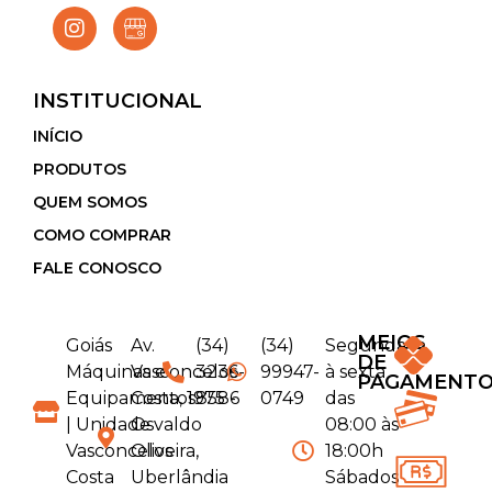
INSTITUCIONAL
INÍCIO
PRODUTOS
QUEM SOMOS
COMO COMPRAR
FALE CONOSCO
MEIOS
Goiás
Av.
(34)
(34)
Segunda
DE
Máquinas e
Vasconcelos
3236-
99947-
à sexta
PAGAMENT
Equipamentos
Costa, 1975 -
8586
0749
das
| Unidade
Osvaldo
08:00 às
Vasconcelos
Oliveira,
18:00h
Costa
Uberlândia
Sábados