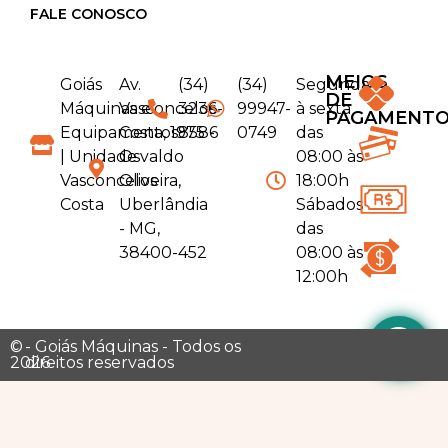
FALE CONOSCO
MEIOS
Goiás
Av.
(34)
(34)
Segunda
DE
Máquinas e
Vasconcelos
3236-
99947-
à sexta
PAGAMENT
Equipamentos
Costa, 1975 -
8586
0749
das
| Unidade
Osvaldo
08:00 às
Vasconcelos
Oliveira,
18:00h
Costa
Uberlândia
Sábados
- MG,
das
38400-452
08:00 às
12:00h
©
- Goiás Máquinas - Todos os
2026
direitos reservados