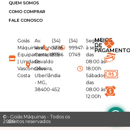
QUEM SOMOS
COMO COMPRAR
FALE CONOSCO
MEIOS
Goiás
Av.
(34)
(34)
Segunda
DE
Máquinas e
Vasconcelos
3236-
99947-
à sexta
PAGAMENT
Equipamentos
Costa, 1975 -
8586
0749
das
| Unidade
Osvaldo
08:00 às
Vasconcelos
Oliveira,
18:00h
Costa
Uberlândia
Sábados
- MG,
das
38400-452
08:00 às
12:00h
©
- Goiás Máquinas - Todos os
2026
direitos reservados