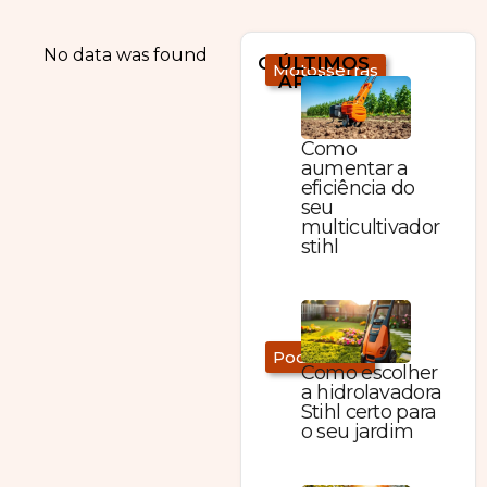
No data was found
CATEGORIAS
ÚLTIMOS
Motosserras
ARTIGOS:
Como
aumentar a
eficiência do
seu
multicultivador
stihl
Podadores
Como escolher
a hidrolavadora
Stihl certo para
o seu jardim