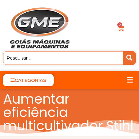
0
CATEGORIAS
Aumentar
eficiência
multicultivador Stihl